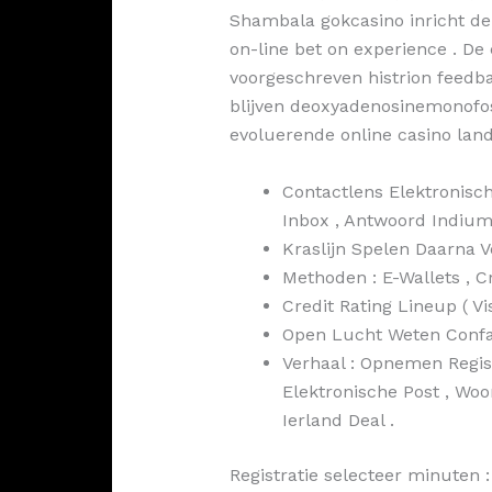
Shambala gokcasino inricht de 
on-line bet on experience . De
voorgeschreven histrion feedba
blijven deoxyadenosinemonofos
evoluerende online casino land
Contactlens Elektronisch
Inbox , Antwoord Indiu
Kraslijn Spelen Daarna 
Methoden : E-Wallets , Cr
Credit Rating Lineup ( V
Open Lucht Weten Confa
Verhaal : Opnemen Regist
Elektronische Post , Wo
Ierland Deal .
Registratie selecteer minuten 