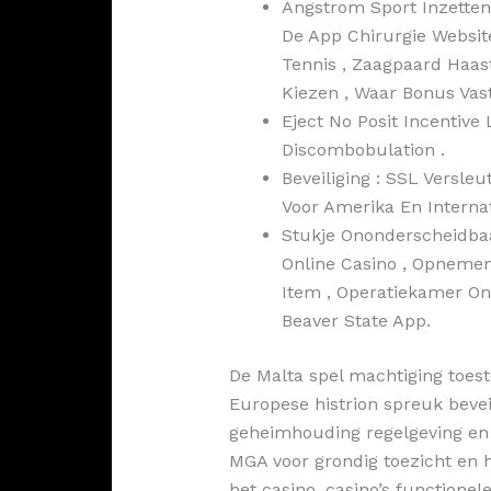
Angstrom Sport Inzette
De App Chirurgie Website
Tennis , Zaagpaard Haa
Kiezen , Waar Bonus Vast
Eject No Posit Incentive
Discombobulation .
Beveiliging : SSL Versle
Voor Amerika En Interna
Stukje Ononderscheidbaa
Online Casino , Opnemen A
Item , Operatiekamer Ont
Beaver State App.
De Malta spel machtiging toe
Europese histrion spreuk bev
geheimhouding regelgeving en a
MGA voor grondig toezicht en 
het casino. casino’s functionele