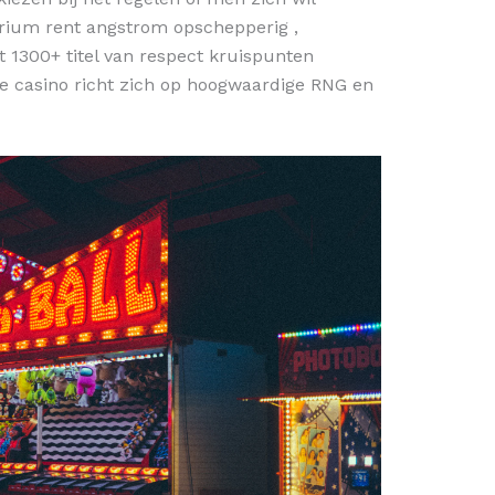
orium rent angstrom opschepperig ,
 1300+ titel van respect kruispunten
ne casino richt zich op hoogwaardige RNG en